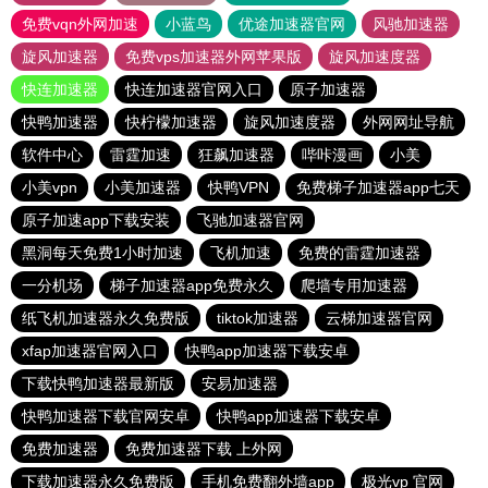
免费vqn外网加速
小蓝鸟
优途加速器官网
风驰加速器
旋风加速器
免费vps加速器外网苹果版
旋风加速度器
快连加速器
快连加速器官网入口
原子加速器
快鸭加速器
快柠檬加速器
旋风加速度器
外网网址导航
软件中心
雷霆加速
狂飙加速器
哔咔漫画
小美
小美vpn
小美加速器
快鸭VPN
免费梯子加速器app七天
原子加速app下载安装
飞驰加速器官网
黑洞每天免费1小时加速
飞机加速
免费的雷霆加速器
一分机场
梯子加速器app免费永久
爬墙专用加速器
纸飞机加速器永久免费版
tiktok加速器
云梯加速器官网
xfap加速器官网入口
快鸭app加速器下载安卓
下载快鸭加速器最新版
安易加速器
快鸭加速器下载官网安卓
快鸭app加速器下载安卓
免费加速器
免费加速器下载 上外网
下载加速器永久免费版
手机免费翻外墙app
极光vp 官网