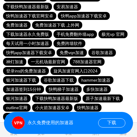
下载快鸭加速器最新版
安易加速器
快鸭加速器下载官网安卓
快鸭app加速器下载安卓
免费加速器
免费加速器下载 上外网
下载加速器永久免费版
手机免费翻外墙app
极光vp 官网
每天试用一小时加速器
免费跨墙软件
快鸭app加速器下载安卓
免费vqn加速
谷歌加速器
神灯加速
一元机场最新官网
788加速器官网
登录ins的免费加速器
旋风加速官网入口2024
银河加速器下载
谷歌加速器下载
hammer加速器
加速器签到15分钟
快鸭梯子加速器
多快加速器
银河加速器
下载快鸭加速器最新版
原子加速最新下载
outline官网
小火箭加速器安卓
快鸭加速器
快鸭加速app下载官网
飞鸟加速器
每天免费加速器梯子
永久免费使用的加速器
下载
0.033579s
首页
安卓
苹果
排行
推荐