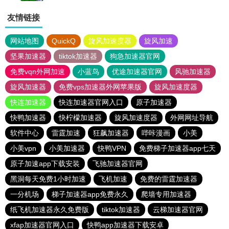
友情链接
网站地图
QuickQ
旋风加速度器
旋风加速
坚果加速器
tiktok加速器
狗急加速器官网
免费vqn外网加速
小蓝鸟
优途加速器官网
风驰加速器
旋风加速器
免费vps加速器外网苹果版
旋风加速度器
快连加速器
快连加速器官网入口
原子加速器
快鸭加速器
快柠檬加速器
旋风加速度器
外网网址导航
软件中心
雷霆加速
狂飙加速器
哔咔漫画
小美
小美vpn
小美加速器
快鸭VPN
免费梯子加速器app七天
原子加速app下载安装
飞驰加速器官网
黑洞每天免费1小时加速
飞机加速
免费的雷霆加速器
一分机场
梯子加速器app免费永久
爬墙专用加速器
纸飞机加速器永久免费版
tiktok加速器
云梯加速器官网
xfap加速器官网入口
快鸭app加速器下载安卓