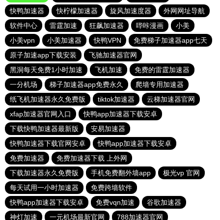
快鸭加速器
快柠檬加速器
旋风加速度器
外网网址导航
软件中心
雷霆加速
狂飙加速器
哔咔漫画
小美
小美vpn
小美加速器
快鸭VPN
免费梯子加速器app七天
原子加速app下载安装
飞驰加速器官网
黑洞每天免费1小时加速
飞机加速
免费的雷霆加速器
一分机场
梯子加速器app免费永久
爬墙专用加速器
纸飞机加速器永久免费版
tiktok加速器
云梯加速器官网
xfap加速器官网入口
快鸭app加速器下载安卓
下载快鸭加速器最新版
安易加速器
快鸭加速器下载官网安卓
快鸭app加速器下载安卓
免费加速器
免费加速器下载 上外网
下载加速器永久免费版
手机免费翻外墙app
极光vp 官网
每天试用一小时加速器
免费跨墙软件
快鸭app加速器下载安卓
免费vqn加速
谷歌加速器
神灯加速
一元机场最新官网
788加速器官网