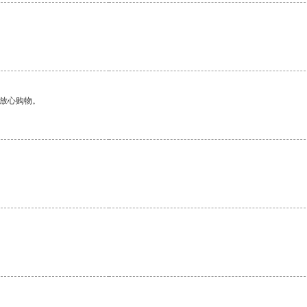
。
够放心购物。