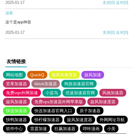
2025-01-17
支持
[0]
反对
[0]
游客
这个是app神器
2025-01-17
支持
[0]
反对
[0]
友情链接
网站地图
QuickQ
旋风加速度器
旋风加速
坚果加速器
tiktok加速器
狗急加速器官网
免费vqn外网加速
小蓝鸟
优途加速器官网
风驰加速器
旋风加速器
免费vps加速器外网苹果版
旋风加速度器
快连加速器
快连加速器官网入口
原子加速器
快鸭加速器
快柠檬加速器
旋风加速度器
外网网址导航
软件中心
雷霆加速
狂飙加速器
哔咔漫画
小美