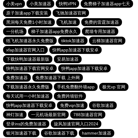
小美vpn
小美加速器
快鸭VPN
免费梯子加速器app七天
原子加速app下载安装
飞驰加速器官网
黑洞每天免费1小时加速
飞机加速
免费的雷霆加速器
一分机场
梯子加速器app免费永久
爬墙专用加速器
纸飞机加速器永久免费版
tiktok加速器
云梯加速器官网
xfap加速器官网入口
快鸭app加速器下载安卓
下载快鸭加速器最新版
安易加速器
快鸭加速器下载官网安卓
快鸭app加速器下载安卓
免费加速器
免费加速器下载 上外网
下载加速器永久免费版
手机免费翻外墙app
极光vp 官网
每天试用一小时加速器
免费跨墙软件
快鸭app加速器下载安卓
免费vqn加速
谷歌加速器
神灯加速
一元机场最新官网
788加速器官网
登录ins的免费加速器
旋风加速官网入口2024
银河加速器下载
谷歌加速器下载
hammer加速器