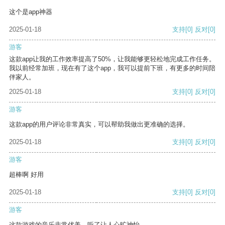
这个是app神器
2025-01-18
支持
[0]
反对
[0]
游客
这款app让我的工作效率提高了50%，让我能够更轻松地完成工作任务。
我以前经常加班，现在有了这个app，我可以提前下班，有更多的时间陪
伴家人。
2025-01-18
支持
[0]
反对
[0]
游客
这款app的用户评论非常真实，可以帮助我做出更准确的选择。
2025-01-18
支持
[0]
反对
[0]
游客
超棒啊 好用
2025-01-18
支持
[0]
反对
[0]
游客
这款游戏的音乐非常优美，听了让人心旷神怡。