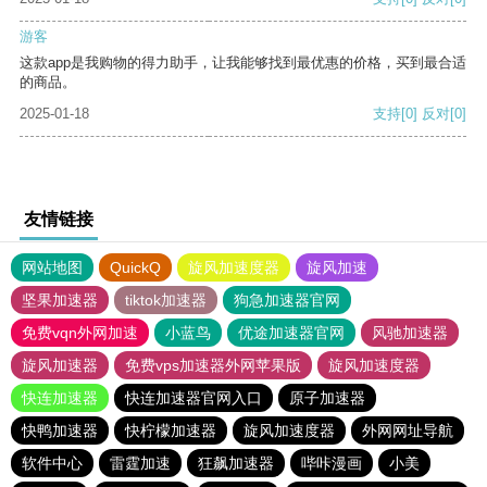
游客
这款app是我购物的得力助手，让我能够找到最优惠的价格，买到最合适
的商品。
2025-01-18
支持
[0]
反对
[0]
友情链接
网站地图
QuickQ
旋风加速度器
旋风加速
坚果加速器
tiktok加速器
狗急加速器官网
免费vqn外网加速
小蓝鸟
优途加速器官网
风驰加速器
旋风加速器
免费vps加速器外网苹果版
旋风加速度器
快连加速器
快连加速器官网入口
原子加速器
快鸭加速器
快柠檬加速器
旋风加速度器
外网网址导航
软件中心
雷霆加速
狂飙加速器
哔咔漫画
小美