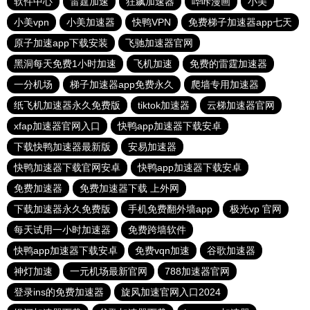
软件中心
雷霆加速
狂飙加速器
哔咔漫画
小美
小美vpn
小美加速器
快鸭VPN
免费梯子加速器app七天
原子加速app下载安装
飞驰加速器官网
黑洞每天免费1小时加速
飞机加速
免费的雷霆加速器
一分机场
梯子加速器app免费永久
爬墙专用加速器
纸飞机加速器永久免费版
tiktok加速器
云梯加速器官网
xfap加速器官网入口
快鸭app加速器下载安卓
下载快鸭加速器最新版
安易加速器
快鸭加速器下载官网安卓
快鸭app加速器下载安卓
免费加速器
免费加速器下载 上外网
下载加速器永久免费版
手机免费翻外墙app
极光vp 官网
每天试用一小时加速器
免费跨墙软件
快鸭app加速器下载安卓
免费vqn加速
谷歌加速器
神灯加速
一元机场最新官网
788加速器官网
登录ins的免费加速器
旋风加速官网入口2024