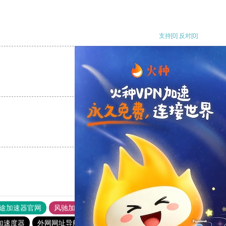
支持
[0]
反对
[0]
支持
[0]
反对
[0]
支持
[0]
反对
[0]
途加速器官网
风驰加速器
旋风加速器
加速度器
外网网址导航
软件中心
雷霆加速
狂飙加速器